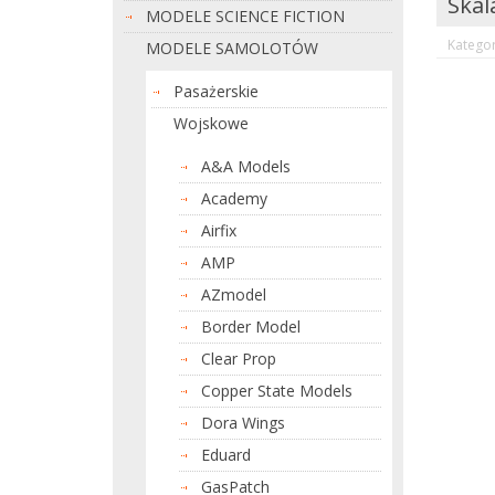
Skal
MODELE SCIENCE FICTION
Kategor
MODELE SAMOLOTÓW
Pasażerskie
Wojskowe
A&A Models
Academy
Airfix
AMP
AZmodel
Border Model
Clear Prop
Copper State Models
Dora Wings
Eduard
GasPatch