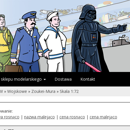
 sklepu modelarskiego
Dostawa
Kontakt
ÓW
»
Wojskowe
»
Zoukei-Mura
»
Skala 1:72
owanie:
a rosnąco
|
nazwa malejąco
|
cena rosnąco
|
cena malejąco