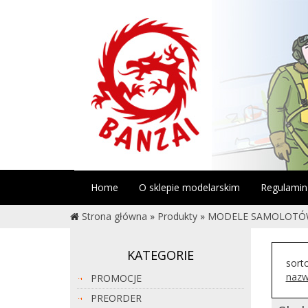
Home
O sklepie modelarskim
Regulamin
Strona główna
»
Produkty
»
MODELE SAMOLOT
KATEGORIE
sort
nazw
PROMOCJE
PREORDER