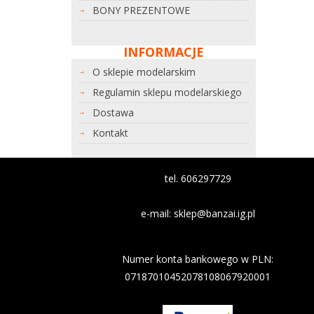
BONY PREZENTOWE
INFORMACJE
O sklepie modelarskim
Regulamin sklepu modelarskiego
Dostawa
Kontakt
tel. 606297729
e-mail:
sklep@banzai.ig.pl
Nazwa banku: Nest Bank
Numer konta bankowego w PLN:
07187010452078108067920001