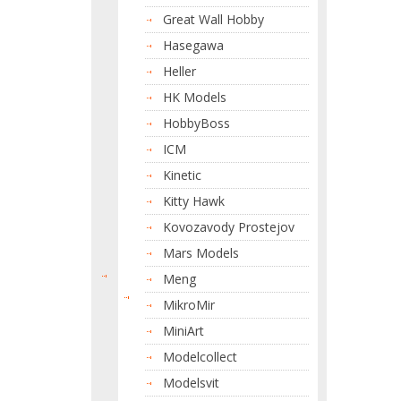
Great Wall Hobby
Hasegawa
Heller
HK Models
HobbyBoss
ICM
Kinetic
Kitty Hawk
Kovozavody Prostejov
Mars Models
Meng
MikroMir
MiniArt
Modelcollect
Modelsvit