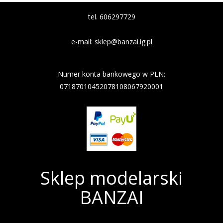
tel. 606297729
e-mail:
sklep@banzai.ig.pl
Nazwa banku: Nest Bank
Numer konta bankowego w PLN:
07187010452078108067920001
Sklep modelarski
BANZAI