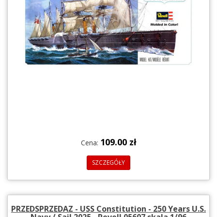
109.00 zł
Cena:
SZCZEGÓŁY
PRZEDSPRZEDAZ - USS Constitution - 250 Years U.S.
Navy / Sail 2025 - Revell 05607 skala 1/96