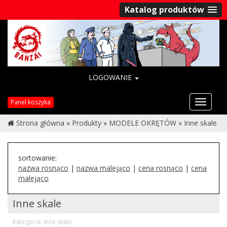
Katalog produktów
LOGOWANIE
Przełąc
Panel koszyka
nawigac
Strona główna
»
Produkty
»
MODELE OKRĘTÓW
»
Inne skale
sortowanie:
nazwa rosnąco
|
nazwa malejąco
|
cena rosnąco
|
cena
malejąco
Inne skale
Kategoria: Inne skale