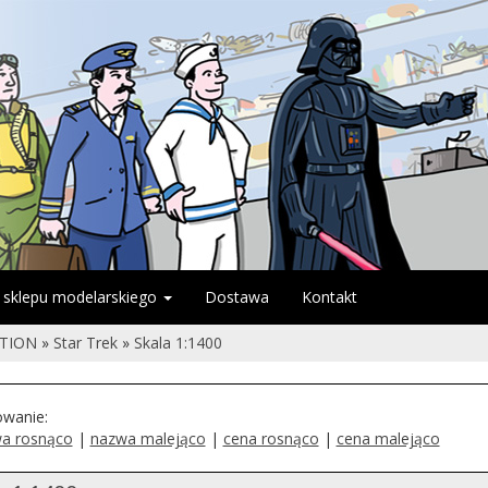
 sklepu modelarskiego
Dostawa
Kontakt
CTION
»
Star Trek
»
Skala 1:1400
owanie:
a rosnąco
|
nazwa malejąco
|
cena rosnąco
|
cena malejąco