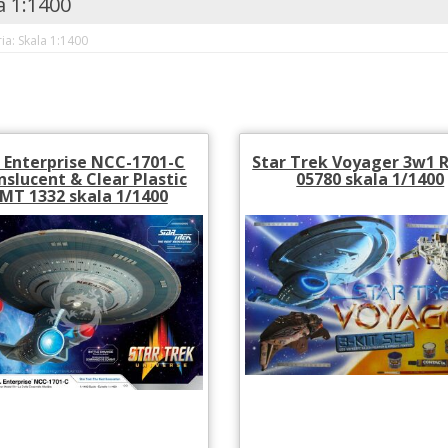
a 1:1400
ia: Skala 1:1400
 Enterprise NCC-1701-C
Star Trek Voyager 3w1 R
nslucent & Clear Plastic
05780 skala 1/1400
MT 1332 skala 1/1400