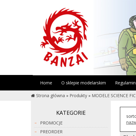
Home
O sklepie modelarskim
Regulamin
Strona główna
»
Produkty
»
MODELE SCIENCE FI
KATEGORIE
sort
nazw
PROMOCJE
PREORDER