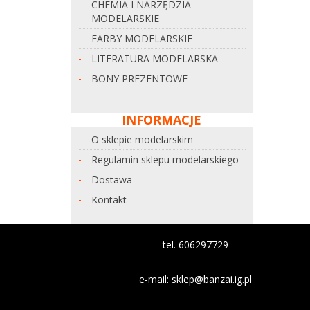
CHEMIA I NARZĘDZIA
MODELARSKIE
FARBY MODELARSKIE
LITERATURA MODELARSKA
BONY PREZENTOWE
INFORMACJE
O sklepie modelarskim
Regulamin sklepu modelarskiego
Dostawa
Kontakt
tel. 606297729
e-mail:
sklep@banzai.ig.pl
Nazwa banku: Nest Bank