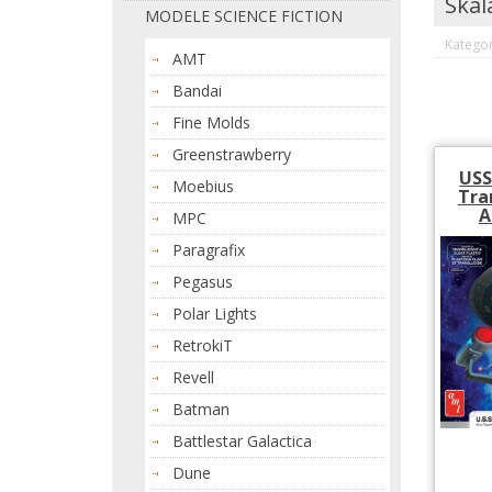
Skal
MODELE SCIENCE FICTION
Kategor
AMT
Bandai
Fine Molds
Greenstrawberry
USS
Moebius
Tra
A
MPC
Paragrafix
Pegasus
Polar Lights
RetrokiT
Revell
Batman
Battlestar Galactica
Dune