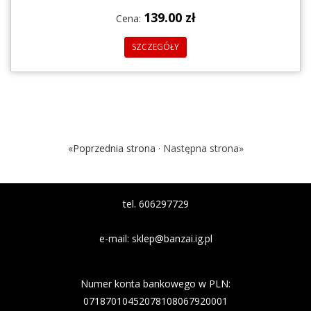
139.00 zł
Cena:
SZCZEGÓŁY
«Poprzednia strona ·
Następna strona»
tel. 606297729
e-mail:
sklep@banzai.ig.pl
Nazwa banku: Nest Bank
Numer konta bankowego w PLN:
07187010452078108067920001