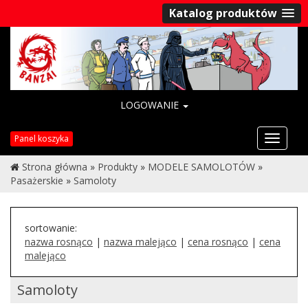
Katalog produktów
LOGOWANIE
Przełąc
Panel koszyka
nawigac
Strona główna
»
Produkty
»
MODELE SAMOLOTÓW
»
Pasażerskie
»
Samoloty
sortowanie:
nazwa rosnąco
|
nazwa malejąco
|
cena rosnąco
|
cena
malejąco
Samoloty