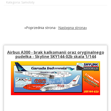
Kategoria: Samoloty
«Poprzednia strona ·
Następna strona»
Airbus A300 - brak kalkomanii oraz oryginalnego
pudełka - Skyline SKY144-02b skala 1/144