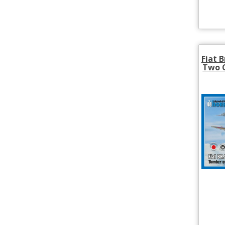
Fiat 
Two C