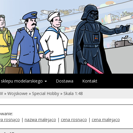
 sklepu modelarskiego
Dostawa
Kontakt
ÓW
»
Wojskowe
»
Special Hobby
»
Skala 1:48
owanie:
a rosnąco
|
nazwa malejąco
|
cena rosnąco
|
cena malejąco