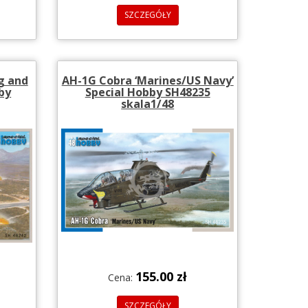
SZCZEGÓŁY
g and
AH-1G Cobra ‘Marines/US Navy’
by
Special Hobby SH48235
skala1/48
155.00 zł
Cena:
SZCZEGÓŁY