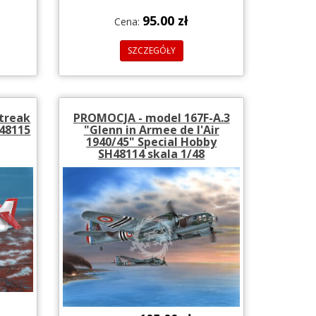
95.00 zł
Cena:
SZCZEGÓŁY
streak
PROMOCJA - model 167F-A.3
H48115
"Glenn in Armee de l'Air
1940/45" Special Hobby
SH48114 skala 1/48