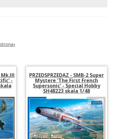
strona»
Mk.III
PRZEDSPRZEDAZ - SMB-2 Super
fic' -
Mystere 'The First French
skala
Supersonic' - Special Hobby
SH48223 skala 1/48