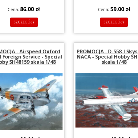
86.00 zł
59.00 zł
Cena:
Cena:
SZCZEGÓŁY
SZCZEGÓŁY
OCJA - Airspeed Oxford
PROMOCJA - D-558-I Sky
I Foreign Service - Special
NACA - Special Hobby S
bby SH48159 skala 1/48
skala 1/48