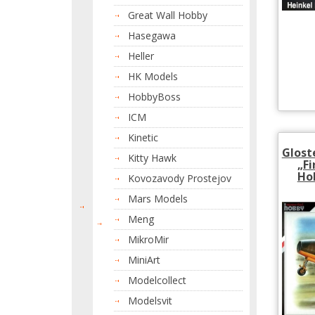
Great Wall Hobby
Hasegawa
Heller
HK Models
HobbyBoss
ICM
Kinetic
Gloste
Kitty Hawk
„Fi
Ho
Kovozavody Prostejov
Mars Models
Meng
MikroMir
MiniArt
Modelcollect
Modelsvit