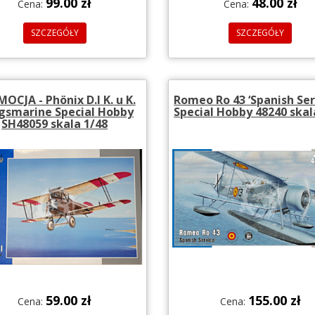
99.00 zł
48.00 zł
Cena:
Cena:
SZCZEGÓŁY
SZCZEGÓŁY
OCJA - Phönix D.I K. u K.
Romeo Ro 43 ‘Spanish Serv
gsmarine Special Hobby
Special Hobby 48240 skal
SH48059 skala 1/48
59.00 zł
155.00 zł
Cena:
Cena: