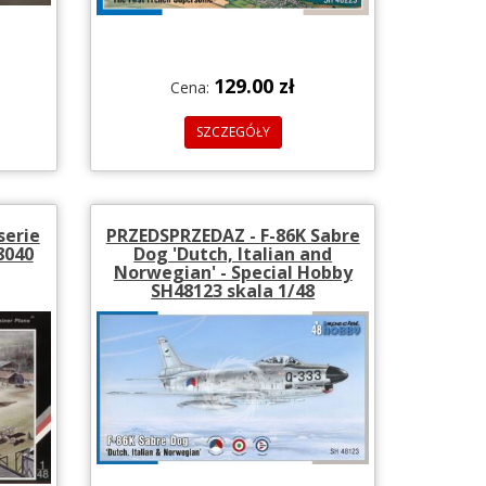
129.00 zł
Cena:
SZCZEGÓŁY
serie
PRZEDSPRZEDAZ - F-86K Sabre
8040
Dog 'Dutch, Italian and
Norwegian' - Special Hobby
SH48123 skala 1/48