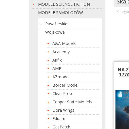
Skal
MODELE SCIENCE FICTION
Kategor
MODELE SAMOLOTÓW
Pasażerskie
Wojskowe
A&A Models
Academy
Airfix
AMP
NA Z
177A
AZmodel
Border Model
Clear Prop
Copper State Models
Dora Wings
Eduard
GasPatch