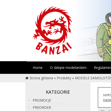
Home
O sklepie modelarskim
Regulamin
Strona główna
»
Produkty
»
MODELE SAMOLOT
KATEGORIE
sort
nazw
PROMOCJE
PREORDER