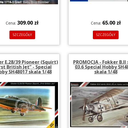
309.00 zł
65.00 zł
Cena:
Cena:
SZCZEGÓŁY
SZCZEGÓŁY
r E.28/39 Pioneer (Squirt)
PROMOCJA - Fokker B.II 
rst British Jet” - Special
03.6 Special Hobby SH4
bby SH48017 skala 1/48
skala 1/48