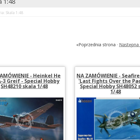
a 1:48
ia: Skala 1:48
«Poprzednia strona ·
Następna 
AMÓWIENIE - Heinkel He
NA ZAMÓWIENIE - Seafire 
-3 Greif - Special Hobby
'Last Fights Over the Paci
SH48210 skala 1/48
Special Hobby SH48052 
1/48