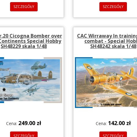
SZCZEGÓŁY
SZCZEGÓŁY
Br.20 Cicogna Bomber over
CAC Wirraway In trainin
ontinents Special Hobby
combat - Special Hob
SH48229 skala 1/48
SH48242 skala 1/48
249.00 zł
142.00 zł
Cena:
Cena:
SZCZEGÓŁY
SZCZEGÓŁY