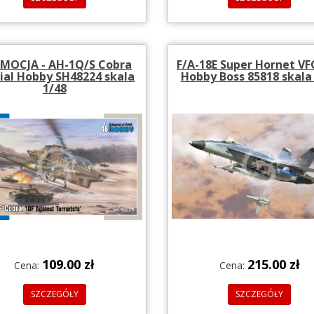
MOCJA - AH-1Q/S Cobra
F/A-18E Super Hornet VFC
ial Hobby SH48224 skala
Hobby Boss 85818 skala
1/48
109.00 zł
215.00 zł
Cena:
Cena:
SZCZEGÓŁY
SZCZEGÓŁY