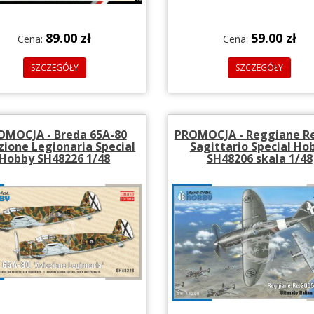
89.00 zł
59.00 zł
Cena:
Cena:
SZCZEGÓŁY
SZCZEGÓŁY
OMOCJA - Breda 65A-80
PROMOCJA - Reggiane Re
zione Legionaria Special
Sagittario Special Ho
Hobby SH48226 1/48
SH48206 skala 1/48