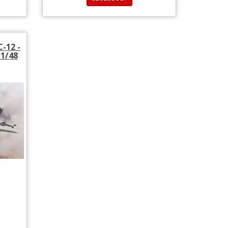
-12 -
 1/48