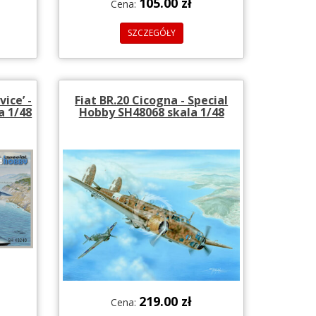
105.00 zł
Cena:
SZCZEGÓŁY
ice’ -
Fiat BR.20 Cicogna - Special
a 1/48
Hobby SH48068 skala 1/48
219.00 zł
Cena: