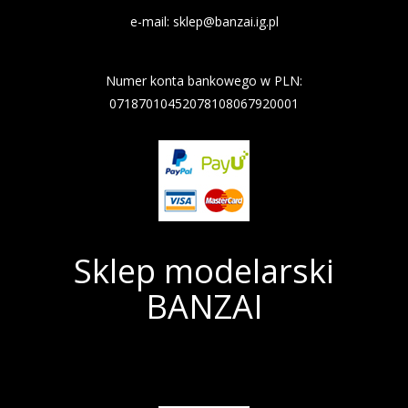
e-mail:
sklep@banzai.ig.pl
Nazwa banku: Nest Bank
Numer konta bankowego w PLN:
07187010452078108067920001
Sklep modelarski
BANZAI