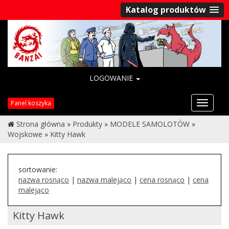
Katalog produktów
LOGOWANIE
Przełąc
Panel koszyka
nawigac
Strona główna
»
Produkty
»
MODELE SAMOLOTÓW
»
Wojskowe
»
Kitty Hawk
sortowanie:
nazwa rosnąco
|
nazwa malejąco
|
cena rosnąco
|
cena
malejąco
Kitty Hawk