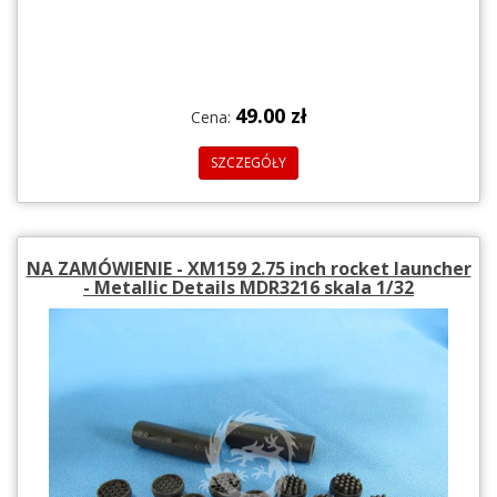
49.00 zł
Cena:
SZCZEGÓŁY
NA ZAMÓWIENIE - XM159 2.75 inch rocket launcher
- Metallic Details MDR3216 skala 1/32