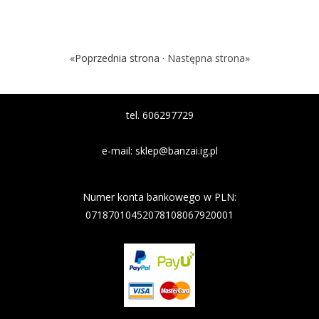
«Poprzednia strona ·
Następna strona»
tel. 606297729
e-mail:
sklep@banzai.ig.pl
Nazwa banku: Nest Bank
Numer konta bankowego w PLN:
07187010452078108067920001