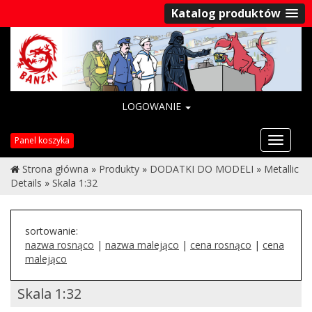
Katalog produktów
LOGOWANIE
Przełąc
Panel koszyka
nawigac
Strona główna
»
Produkty
»
DODATKI DO MODELI
»
Metallic
Details
»
Skala 1:32
sortowanie:
nazwa rosnąco
|
nazwa malejąco
|
cena rosnąco
|
cena
malejąco
Skala 1:32