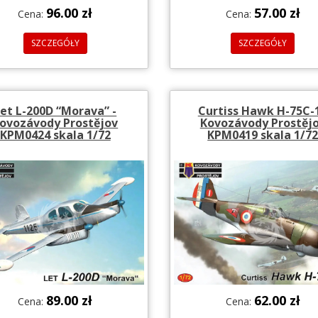
96.00 zł
57.00 zł
Cena:
Cena:
SZCZEGÓŁY
SZCZEGÓŁY
et L-200D “Morava” -
Curtiss Hawk H-75C-1
ovozávody Prostějov
Kovozávody Prostěj
KPM0424 skala 1/72
KPM0419 skala 1/7
89.00 zł
62.00 zł
Cena:
Cena: