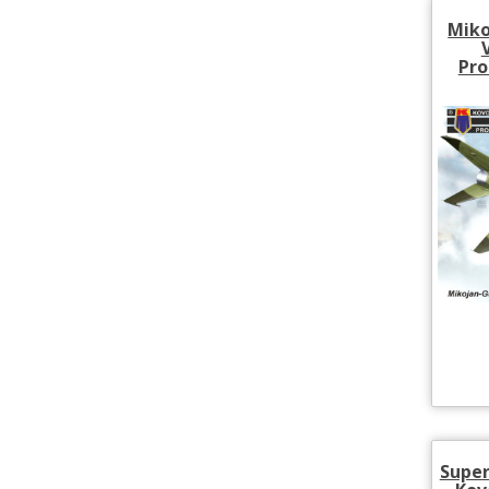
Miko
Pro
Super