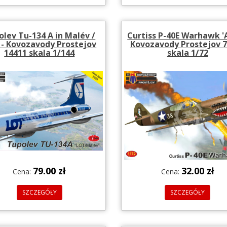
lev Tu-134 A in Malév /
Curtiss P-40E Warhawk '
- Kovozavody Prostejov
Kovozavody Prostejov 
14411 skala 1/144
skala 1/72
79.00 zł
32.00 zł
Cena:
Cena:
SZCZEGÓŁY
SZCZEGÓŁY