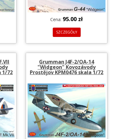
95.00 zł
Cena:
SZCZEGÓŁY
.VII
Grumman J4F-2/OA-14
ody
"Widgeon" Kovozávody
 1/72
Prostějov KPM0476 skala 1/72