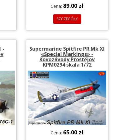
89.00 zł
Cena:
SZCZEGÓŁY
 -
Supermarine Spitfire PR.Mk XI
ov
«Special Markings» -
2
Kovozávody Prostějov
KPM0294 skala 1/72
65.00 zł
Cena: