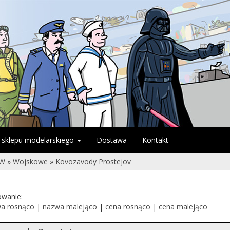
 sklepu modelarskiego
Dostawa
Kontakt
ÓW
»
Wojskowe
»
Kovozavody Prostejov
owanie:
a rosnąco
|
nazwa malejąco
|
cena rosnąco
|
cena malejąco