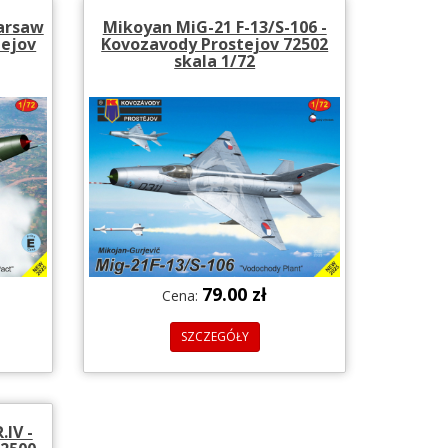
Warsaw
Mikoyan MiG-21 F-13/S-106 -
tejov
Kovozavody Prostejov 72502
skala 1/72
79.00 zł
Cena:
SZCZEGÓŁY
.IV -