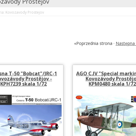
zavody Prostejov
ia: Kovozavody Prostejov
«Poprzednia strona ·
Następna 
sna T-50 "Bobcat"/JRC-1
AGO C.IV "Special marki
ovozávody Prostějov -
Kovozávody Prostěj
KPH7239 skala 1/72
KPM0480 skala 1/7