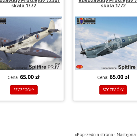
vozavody Prostejov 72501
Kovozavody Prostejov 
skala 1/72
skala 1/72
65.00 zł
65.00 zł
Cena:
Cena:
SZCZEGÓŁY
SZCZEGÓŁY
«Poprzednia strona ·
Następna 