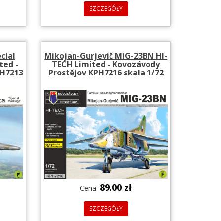
SZCZEGÓŁY
cial
Mikojan-Gurjevič MiG-23BN HI-
ted -
TECH Limited - Kovozávody
PH7213
Prostějov KPH7216 skala 1/72
89.00 zł
Cena:
SZCZEGÓŁY