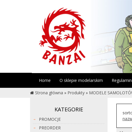
Home
O sklepie modelarskim
Regulamin
Strona główna
»
Produkty
»
MODELE SAMOLOT
KATEGORIE
sort
nazw
PROMOCJE
PREORDER