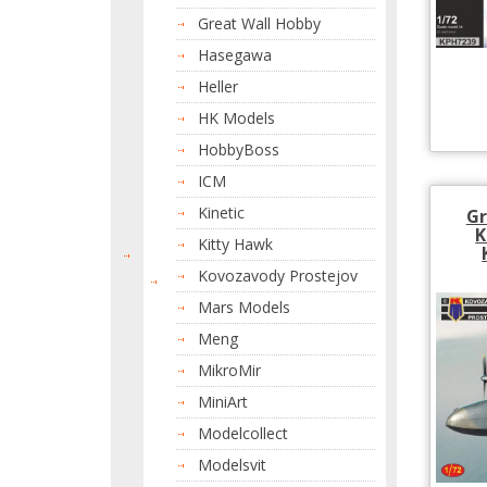
Great Wall Hobby
Hasegawa
Heller
HK Models
HobbyBoss
ICM
Kinetic
Gr
K
Kitty Hawk
Kovozavody Prostejov
Mars Models
Meng
MikroMir
MiniArt
Modelcollect
Modelsvit