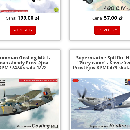
199.00 zł
57.00 zł
Cena:
Cena:
SZCZEGÓŁY
SZCZEGÓŁY
umman Gosling Mk.I -
Supermarine Spitfire HF
ovozávody Prostějov
“Grey camo”- Kovozáv
KPM72474 skala 1/72
Prostějov KPM0479 skala