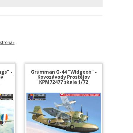
strona»
ngs" -
Grumman G-44 "Widgeon" -
ov
Kovozávody Prostějov
2
KPM72477 skala 1/72