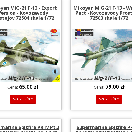
yan MiG-21 F-13 - Export
Mikoyan MiG-21 F-13 - 
Version - Kovozavody
Pact - Kovozavody Pros
stejov 72504 skala 1/72
72503 skala 1/72
65.00 zł
79.00 zł
Cena:
Cena:
SZCZEGÓŁY
SZCZEGÓŁY
marine Spitfire PR.IV Pt.2
Supermarine Spitfire PR