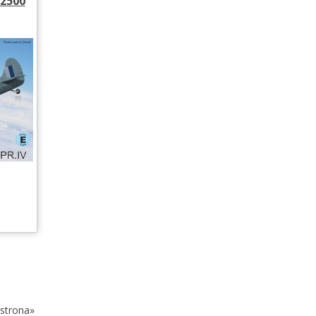
72500
strona»