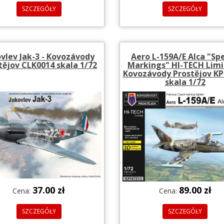
SZCZEGÓŁY
SZCZEGÓŁY
vlev Jak-3 - Kovozávody
Aero L-159A/E Alca "Spe
tějov CLK0014 skala 1/72
Markings" HI-TECH Limi
Kovozávody Prostějov K
skala 1/72
37.00 zł
89.00 zł
Cena:
Cena:
SZCZEGÓŁY
SZCZEGÓŁY