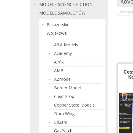
Kovo
MODELE SCIENCE FICTION
Kategor
MODELE SAMOLOTÓW
Pasażerskie
Wojskowe
A&A Models
Academy
Airfix
AMP
Ces
K
AZmodel
Border Model
Clear Prop
Copper State Models
Dora Wings
Eduard
GasPatch