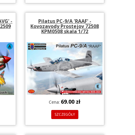
AVG' -
Pilatus PC-9/A 'RAAF' -
72509
Kovozavody Prostejov 72508
KPM0508 skala 1/72
69.00 zł
Cena:
SZCZEGÓŁY