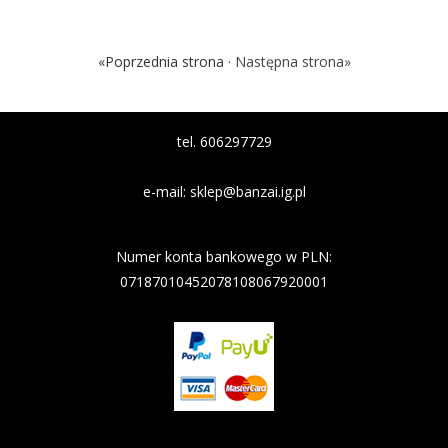
«Poprzednia strona ·
Następna strona»
tel. 606297729
e-mail:
sklep@banzai.ig.pl
Nazwa banku: Nest Bank
Numer konta bankowego w PLN:
07187010452078108067920001