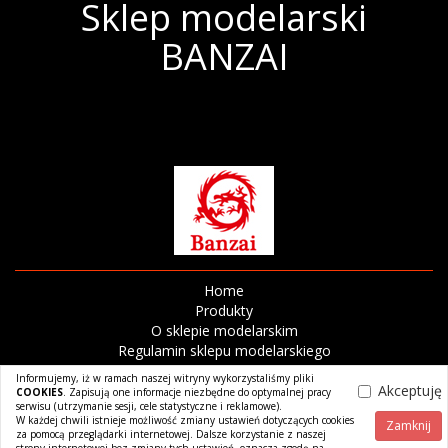
Sklep modelarski
BANZAI
Home
Produkty
O sklepie modelarskim
Regulamin sklepu modelarskiego
Dostawa
Informujemy, iż w ramach naszej witryny wykorzystaliśmy pliki
Kontakt
Akceptuję
COOKIES
. Zapisują one informacje niezbędne do optymalnej pracy
serwisu (utrzymanie sesji, cele statystyczne i reklamowe).
W każdej chwili istnieje możliwość zmiany ustawień dotyczących cookies
Zamknij
za pomocą przeglądarki internetowej. Dalsze korzystanie z naszej
Zaloguj się
| |
Zarejestruj