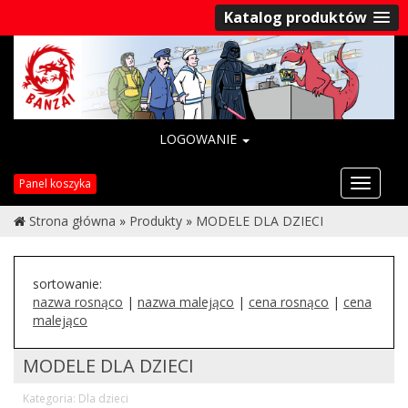
Katalog produktów
LOGOWANIE
Przełąc
Panel koszyka
nawigac
Strona główna
»
Produkty
»
MODELE DLA DZIECI
sortowanie:
nazwa rosnąco
|
nazwa malejąco
|
cena rosnąco
|
cena
malejąco
MODELE DLA DZIECI
Kategoria: Dla dzieci