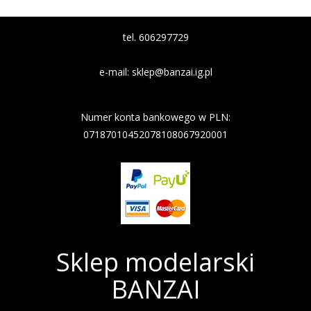
tel. 606297729
e-mail:
sklep@banzai.ig.pl
Nazwa banku: Nest Bank
Numer konta bankowego w PLN:
07187010452078108067920001
Sklep modelarski
BANZAI