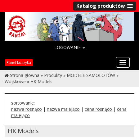
Katalog produktów
LOGOWANIE
Przełąc
Panel koszyka
nawigac
Strona główna
»
Produkty
»
MODELE SAMOLOTÓW
»
Wojskowe
»
HK Models
sortowanie:
nazwa rosnąco
|
nazwa malejąco
|
cena rosnąco
|
cena
malejąco
HK Models