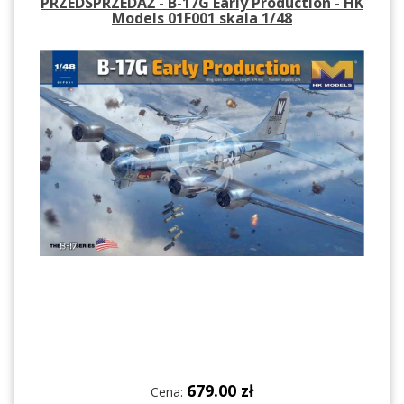
PRZEDSPRZEDAŻ - B-17G Early Production - HK
Models 01F001 skala 1/48
679.00 zł
Cena: