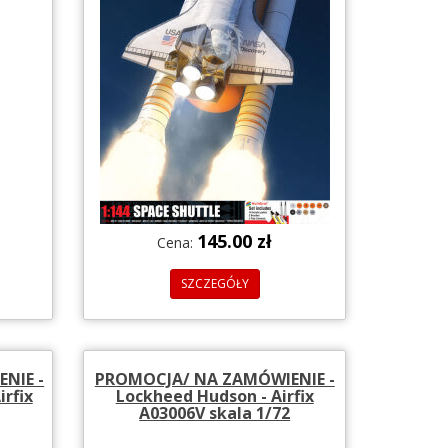
145.00 zł
Cena:
SZCZEGÓŁY
NIE -
PROMOCJA/ NA ZAMÓWIENIE -
irfix
Lockheed Hudson - Airfix
A03006V skala 1/72