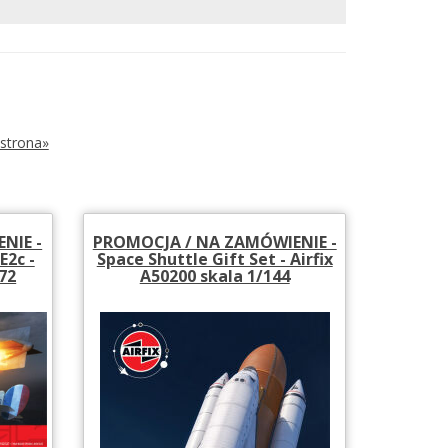
strona»
NIE -
PROMOCJA / NA ZAMÓWIENIE -
E2c -
Space Shuttle Gift Set - Airfix
/72
A50200 skala 1/144