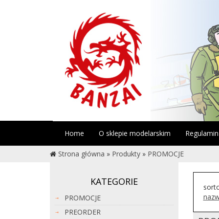
Home
O sklepie modelarskim
Regulamin
Strona główna
»
Produkty
»
PROMOCJE
KATEGORIE
sort
nazw
PROMOCJE
PREORDER