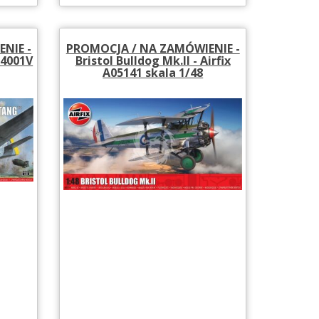
NIE -
PROMOCJA / NA ZAMÓWIENIE -
14001V
Bristol Bulldog Mk.II - Airfix
A05141 skala 1/48