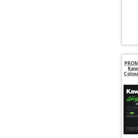
PROM
Kaw
Colou