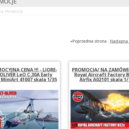
MOCJE
ria: PROMOCJE
«Poprzednia strona ·
Następna 
CYJNA CENA !!! - LIORE-
PROMOCJA/ NA ZAMÓWIE
OLIVER LeO C.30A Early
Royal Aircraft Factory B
 MiniArt 41007 skala 1/35
Airfix A02101 skala 1