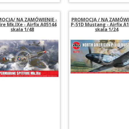
OCJA/ NA ZAMÓWIENIE -
PROMOCJA / NA ZAMÓWIE
ire Mk.IXe - Airfix A05144
P-51D Mustang - Airfix A
skala 1/48
skala 1/24