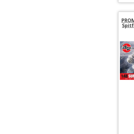
PROM
Spitf