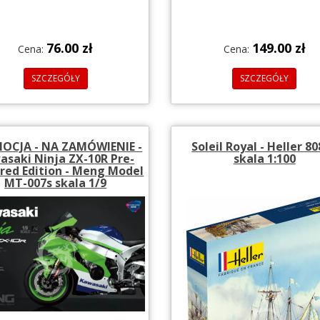
76.00 zł
149.00 zł
Cena:
Cena:
SZCZEGÓŁY
SZCZEGÓŁY
OCJA - NA ZAMÓWIENIE -
Soleil Royal - Heller 8
asaki Ninja ZX-10R Pre-
skala 1:100
red Edition - Meng Model
MT-007s skala 1/9