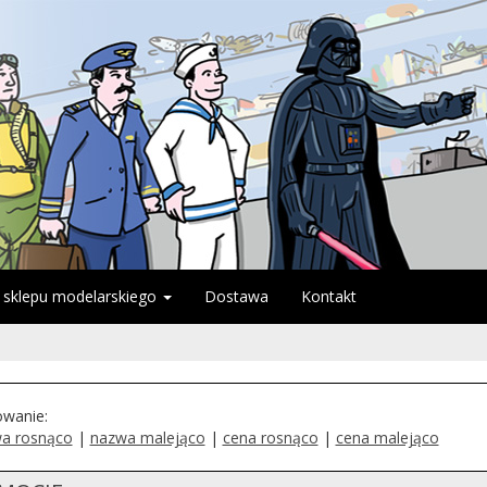
 sklepu modelarskiego
Dostawa
Kontakt
owanie:
a rosnąco
|
nazwa malejąco
|
cena rosnąco
|
cena malejąco