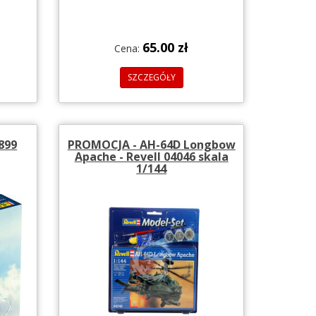
65.00 zł
Cena:
SZCZEGÓŁY
0899
PROMOCJA - AH-64D Longbow
Apache - Revell 04046 skala
1/144