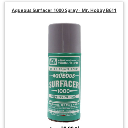
Aqueous Surfacer 1000 Spray - Mr. Hobby B611