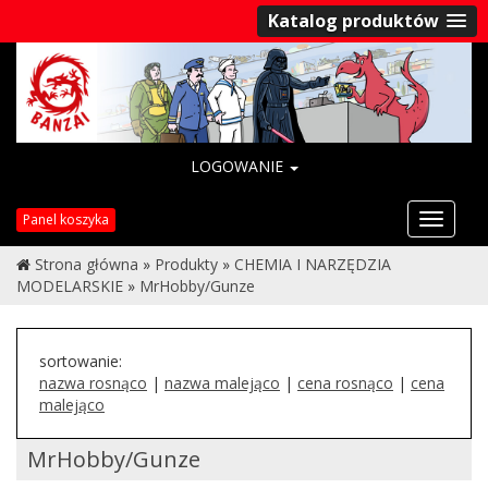
Katalog produktów
LOGOWANIE
Przełąc
Panel koszyka
nawigac
Strona główna
»
Produkty
»
CHEMIA I NARZĘDZIA
MODELARSKIE
»
MrHobby/Gunze
sortowanie:
nazwa rosnąco
|
nazwa malejąco
|
cena rosnąco
|
cena
malejąco
MrHobby/Gunze