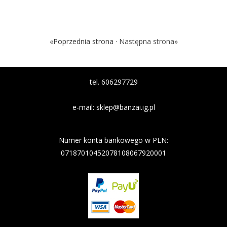
«Poprzednia strona ·
Następna strona»
tel. 606297729
e-mail:
sklep@banzai.ig.pl
Nazwa banku: Nest Bank
Numer konta bankowego w PLN:
07187010452078108067920001