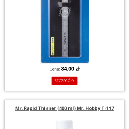
84.00 zł
Cena:
SZCZEGÓŁY
Mr. Rapid Thinner (400 ml) Mr. Hobby T-117