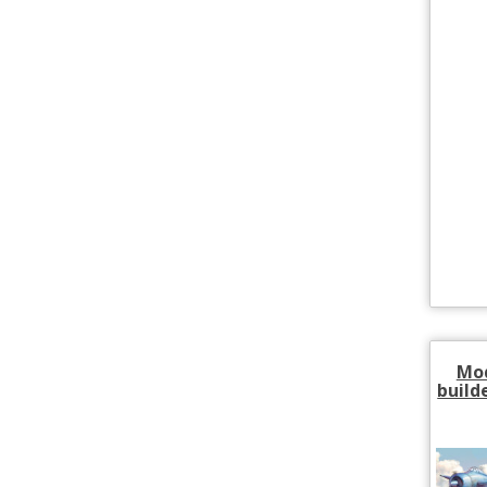
Mod
build