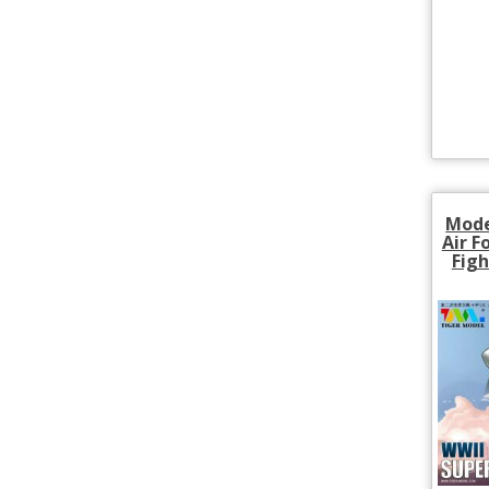
Mode
Air F
Fig