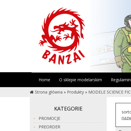
Home
O sklepie modelarskim
Regulamin
Strona główna
»
Produkty
»
MODELE SCIENCE FI
KATEGORIE
sort
nazw
PROMOCJE
PREORDER