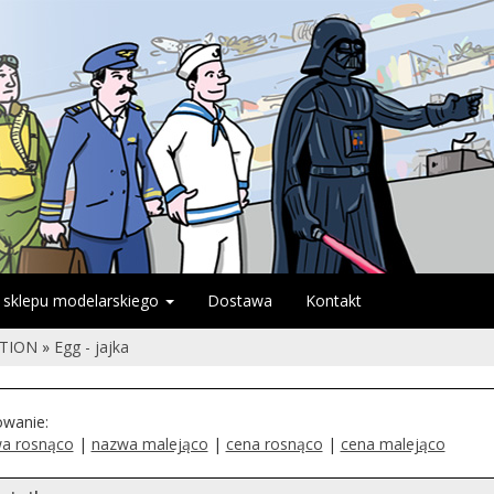
 sklepu modelarskiego
Dostawa
Kontakt
CTION
»
Egg - jajka
owanie:
a rosnąco
|
nazwa malejąco
|
cena rosnąco
|
cena malejąco