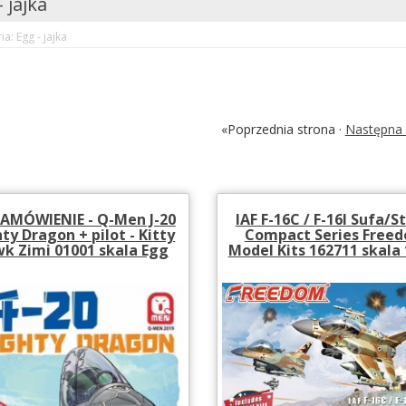
 jajka
a: Egg - jajka
«Poprzednia strona ·
Następna 
AMÓWIENIE - Q-Men J-20
IAF F-16C / F-16I Sufa/
ty Dragon + pilot - Kitty
Compact Series Free
k Zimi 01001 skala Egg
Model Kits 162711 skala 