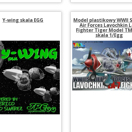
Y-wing skala EGG
Model plastikowy WWII 
Air Forces Lavochkin L
Fighter Tiger Model TM
skala 1/Egg