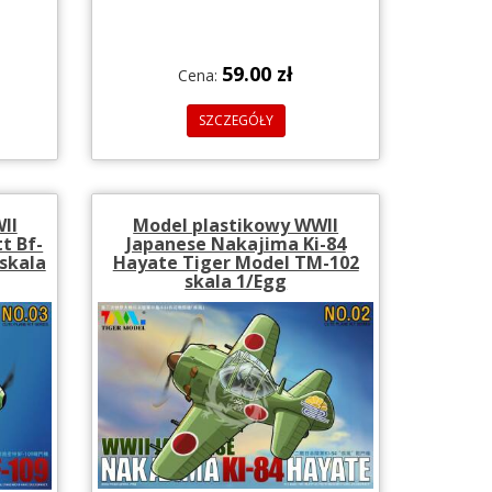
59.00 zł
Cena:
SZCZEGÓŁY
II
Model plastikowy WWII
t Bf-
Japanese Nakajima Ki-84
skala
Hayate Tiger Model TM-102
skala 1/Egg