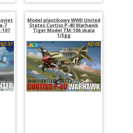
Soviet
Model plastikowy WWII United
a-7
States Curtiss P-40 Warhawk
-107
Tiger Model TM-106 skala
1/Egg