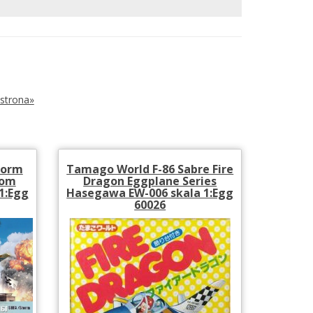
strona»
Storm
Tamago World F-86 Sabre Fire
dom
Dragon Eggplane Series
1:Egg
Hasegawa EW-006 skala 1:Egg
60026