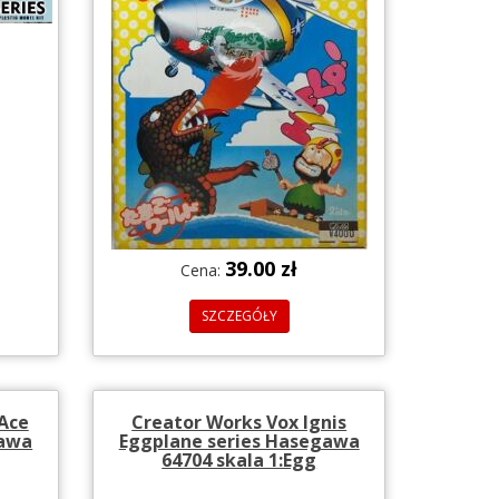
39.00 zł
Cena:
SZCZEGÓŁY
 Ace
Creator Works Vox Ignis
gawa
Eggplane series Hasegawa
64704 skala 1:Egg