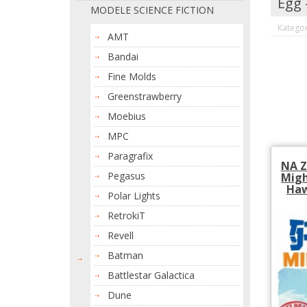
Egg -
MODELE SCIENCE FICTION
Kategori
AMT
Bandai
Fine Molds
Greenstrawberry
Moebius
MPC
Paragrafix
NA Z
Pegasus
Migh
Haw
Polar Lights
RetrokiT
Revell
Batman
Battlestar Galactica
Dune