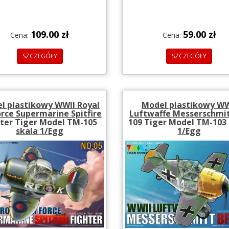
109.00 zł
59.00 zł
Cena:
Cena:
SZCZEGÓŁY
SZCZEGÓŁY
l plastikowy WWII Royal
Model plastikowy WW
orce Supermarine Spitfire
Luftwaffe Messerschmit
hter Tiger Model TM-105
109 Tiger Model TM-103 
skala 1/Egg
1/Egg