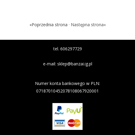
«Poprzednia strona ·
Następna strona»
tel. 606297729
e-mail:
sklep@banzai.ig.pl
Nazwa banku: Nest Bank
Numer konta bankowego w PLN:
07187010452078108067920001