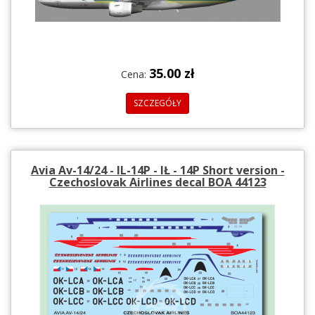
35.00 zł
Cena:
SZCZEGÓŁY
Avia Av-14/24 - IL-14P - IŁ - 14P Short version -
Czechoslovak Airlines decal BOA 44123