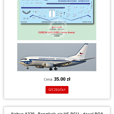
35.00 zł
Cena:
SZCZEGÓŁY
Airbus A320 - Bangkok air HS-PGU - decal BOA