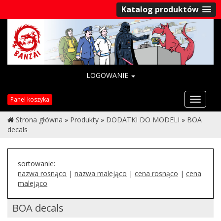
Katalog produktów
LOGOWANIE
Przełąc
Panel koszyka
nawigac
Strona główna
»
Produkty
»
DODATKI DO MODELI
»
BOA
decals
sortowanie:
nazwa rosnąco
|
nazwa malejąco
|
cena rosnąco
|
cena
malejąco
BOA decals