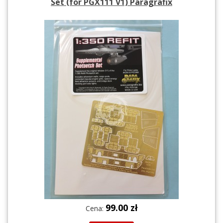
Set (for PGX111 V1) Paragrafix
99.00 zł
Cena: