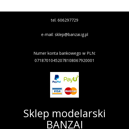
tel. 606297729
e-mail:
sklep@banzai.ig.pl
Nazwa banku: Nest Bank
Numer konta bankowego w PLN:
07187010452078108067920001
Sklep modelarski
BANZAI