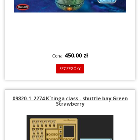
450.00 zł
Cena:
SZCZEGÓŁY
09820-1_2274 K´tinga class - shuttle bay Green
Strawberry