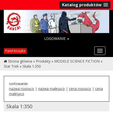
Katalog produktów
LOGOWANIE
Przełąc
Panel koszyka
nawigac
Strona główna
»
Produkty
»
MODELE SCIENCE FICTION
»
Star Trek
»
Skala 1:350
sortowanie:
nazwa rosnąco
|
nazwa malejąco
|
cena rosnąco
|
cena
malejąco
Skala 1:350