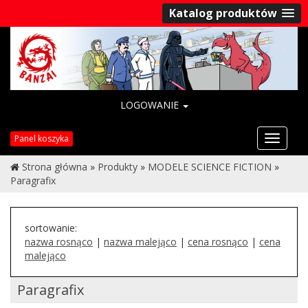
Katalog produktów
LOGOWANIE
Przełąc
Panel koszyka
nawigac
Strona główna
»
Produkty
»
MODELE SCIENCE FICTION
»
Paragrafix
sortowanie:
nazwa rosnąco
|
nazwa malejąco
|
cena rosnąco
|
cena
malejąco
Paragrafix