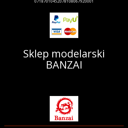
07187010452078108067920001
Sklep modelarski
BANZAI