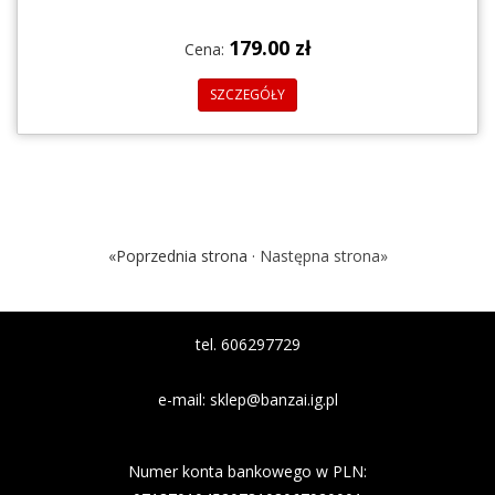
179.00 zł
Cena:
SZCZEGÓŁY
«Poprzednia strona ·
Następna strona»
tel. 606297729
e-mail:
sklep@banzai.ig.pl
Nazwa banku: Nest Bank
Numer konta bankowego w PLN: