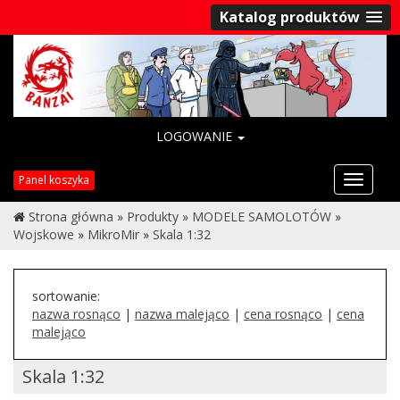
Katalog produktów
LOGOWANIE
Przełąc
Panel koszyka
nawigac
Strona główna
»
Produkty
»
MODELE SAMOLOTÓW
»
Wojskowe
»
MikroMir
»
Skala 1:32
sortowanie:
nazwa rosnąco
|
nazwa malejąco
|
cena rosnąco
|
cena
malejąco
Skala 1:32