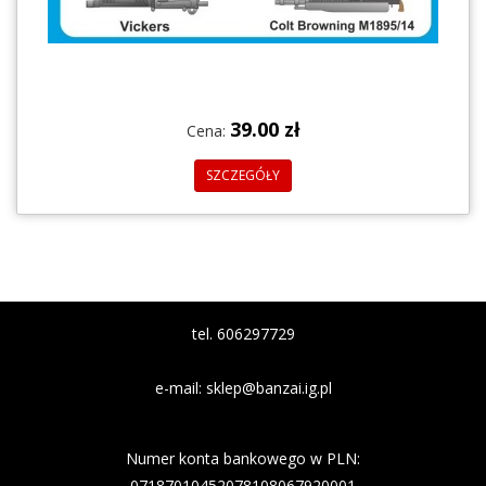
39.00 zł
Cena:
SZCZEGÓŁY
tel. 606297729
e-mail:
sklep@banzai.ig.pl
Nazwa banku: Nest Bank
Numer konta bankowego w PLN:
07187010452078108067920001