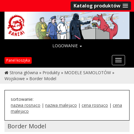
Katalog produktów
LOGOWANIE
Przełąc
Panel koszyka
nawigac
Strona główna
»
Produkty
»
MODELE SAMOLOTÓW
»
Wojskowe
»
Border Model
sortowanie:
nazwa rosnąco
|
nazwa malejąco
|
cena rosnąco
|
cena
malejąco
Border Model