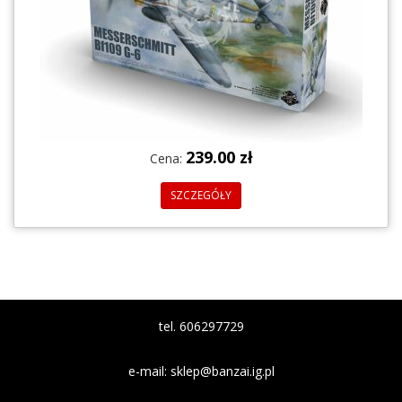
239.00 zł
Cena:
SZCZEGÓŁY
tel. 606297729
e-mail:
sklep@banzai.ig.pl