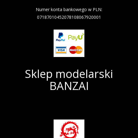
Nazwa banku: Nest Bank
Numer konta bankowego w PLN:
07187010452078108067920001
Sklep modelarski
BANZAI