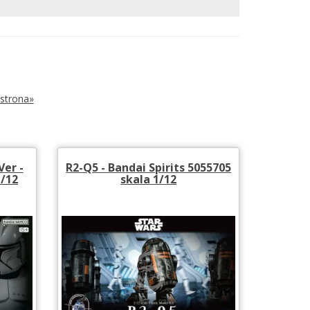
strona»
Ver -
R2-Q5 - Bandai Spirits 5055705
1/12
skala 1/12