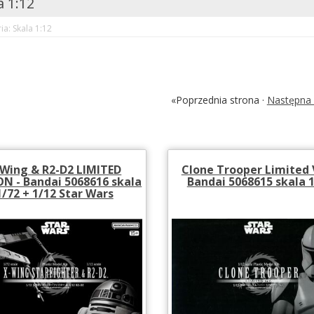
a 1:12
ia: Skala 1:12
«Poprzednia strona ·
Następna 
Wing & R2-D2 LIMITED
Clone Trooper Limited 
ON - Bandai 5068616 skala
Bandai 5068615 skala 
1/72 + 1/12 Star Wars