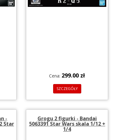
299.00 zł
Cena:
SZCZEGÓŁY
n -
Grogu 2 figurki - Bandai
2 Star
5063391 Star Wars skala 1/12 +
1/4