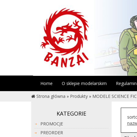
Home
O sklepie modelarskim
Regulamin
Strona główna
»
Produkty
»
MODELE SCIENCE FI
KATEGORIE
sort
nazw
PROMOCJE
PREORDER