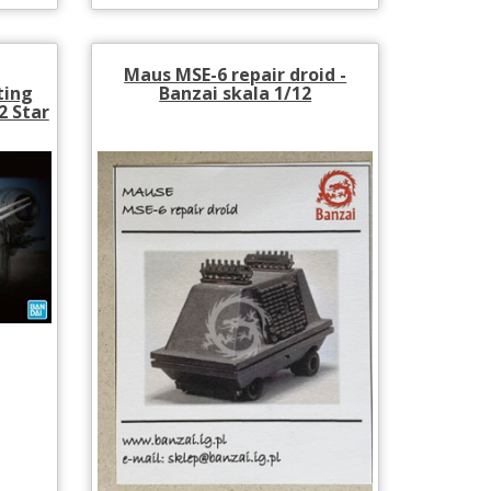
Maus MSE-6 repair droid -
ting
Banzai skala 1/12
2 Star