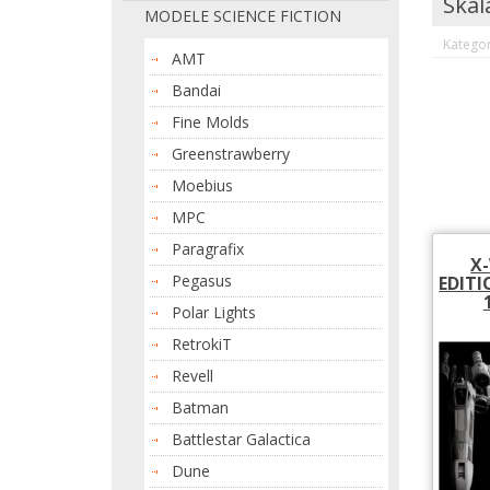
Skal
MODELE SCIENCE FICTION
Kategor
AMT
Bandai
Fine Molds
Greenstrawberry
Moebius
MPC
Paragrafix
X-
Pegasus
EDITI
Polar Lights
RetrokiT
Revell
Batman
Battlestar Galactica
Dune