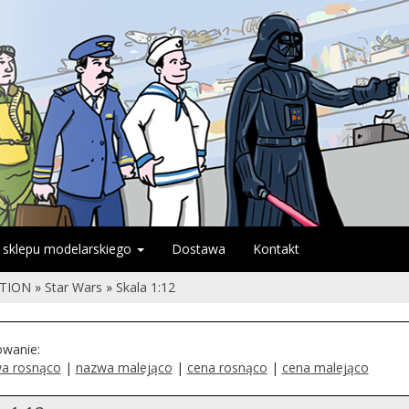
 sklepu modelarskiego
Dostawa
Kontakt
CTION
»
Star Wars
»
Skala 1:12
owanie:
a rosnąco
|
nazwa malejąco
|
cena rosnąco
|
cena malejąco