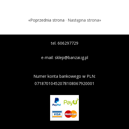
«Poprzednia strona ·
Następna strona»
tel. 606297729
e-mail:
sklep@banzai.ig.pl
Nazwa banku: Nest Bank
Numer konta bankowego w PLN:
07187010452078108067920001