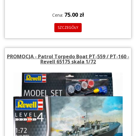
75.00 zł
Cena:
SZCZEGÓŁY
PROMOCJA - Patrol Torpedo Boat PT-559 / PT-160 -
Revell 65175 skala 1/72