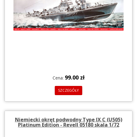
99.00 zł
Cena:
SZCZEGÓŁY
Niemiecki okręt podwodny Type IX C (U505)
Platinum Edition - Revell 05180 skala 1/72