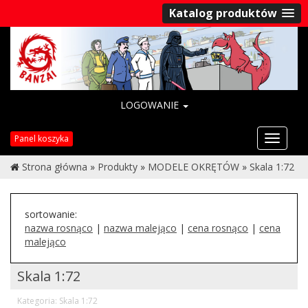
Katalog produktów
LOGOWANIE
Przełąc
Panel koszyka
nawigac
Strona główna
»
Produkty
»
MODELE OKRĘTÓW
»
Skala 1:72
sortowanie:
nazwa rosnąco
|
nazwa malejąco
|
cena rosnąco
|
cena
malejąco
Skala 1:72
Kategoria: Skala 1:72