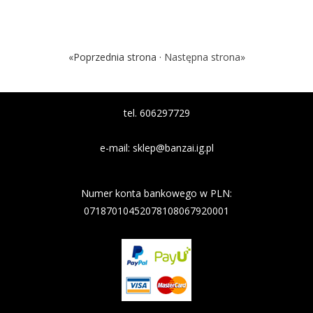
«Poprzednia strona ·
Następna strona»
tel. 606297729
e-mail:
sklep@banzai.ig.pl
Nazwa banku: Nest Bank
Numer konta bankowego w PLN:
07187010452078108067920001