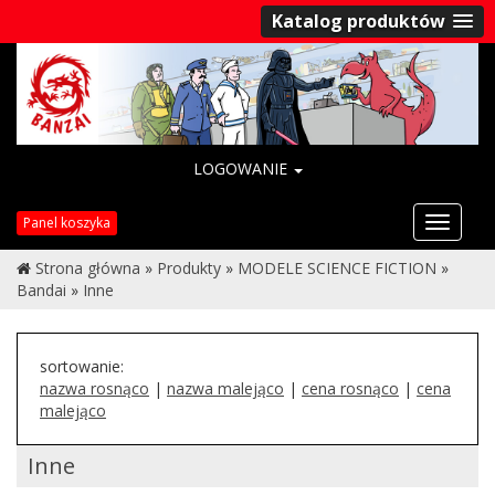
Katalog produktów
LOGOWANIE
Przełąc
Panel koszyka
nawigac
Strona główna
»
Produkty
»
MODELE SCIENCE FICTION
»
Bandai
»
Inne
sortowanie:
nazwa rosnąco
|
nazwa malejąco
|
cena rosnąco
|
cena
malejąco
Inne