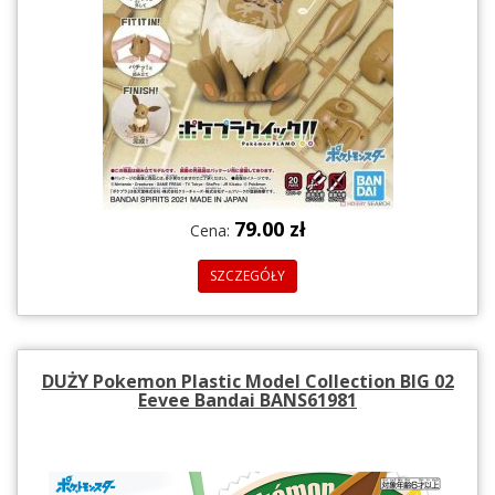
79.00 zł
Cena:
SZCZEGÓŁY
DUŻY Pokemon Plastic Model Collection BIG 02
Eevee Bandai BANS61981