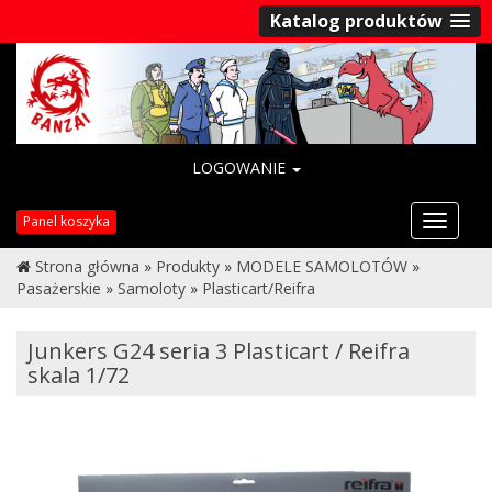
Katalog produktów
LOGOWANIE
Przełąc
Panel koszyka
nawigac
Strona główna
»
Produkty
»
MODELE SAMOLOTÓW
»
Pasażerskie
»
Samoloty
»
Plasticart/Reifra
Junkers G24 seria 3 Plasticart / Reifra
skala 1/72