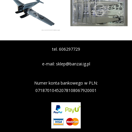
tel. 606297729
e-mail:
sklep@banzai.ig.pl
Nazwa banku: Nest Bank
Numer konta bankowego w PLN:
07187010452078108067920001