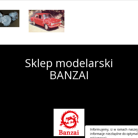
Sklep modelarski
BANZAI
Informujemy, iż w ramach naszej
informacje niezbędne do optymalne