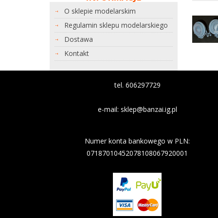
O sklepie modelarskim
Regulamin sklepu modelarskiego
Dostawa
Kontakt
tel. 606297729
e-mail:
sklep@banzai.ig.pl
Nazwa banku: Nest Bank
Numer konta bankowego w PLN:
07187010452078108067920001