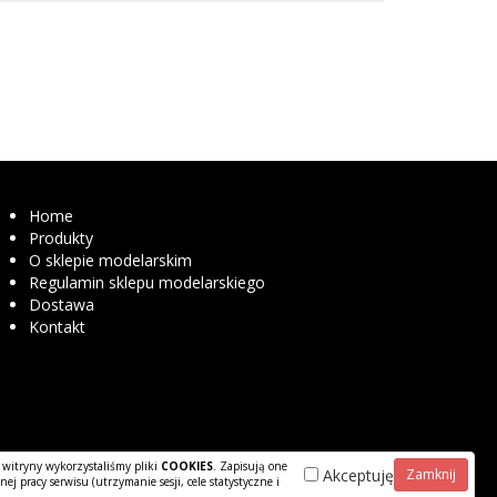
Home
Produkty
O sklepie modelarskim
Regulamin sklepu modelarskiego
Dostawa
Kontakt
 witryny wykorzystaliśmy pliki
COOKIES
. Zapisują one
Akceptuję
Zamknij
j pracy serwisu (utrzymanie sesji, cele statystyczne i