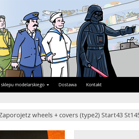
 sklepu modelarskiego
Dostawa
Kontakt
Zaporojetz wheels + covers (type2) Start43 St145