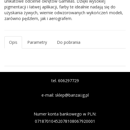
unikatowe odcienie okrętów Gamillas. Dzięki wysokiej
pigmentacji i łatwej aplikacji, farby te idealnie nadają się do
uzyskania żywych, wiernie odwzorowanych wykończeń modeli,
zarówno pędzlem, jak i aerografem.
Opis
Parametry
Do pobrania
tel. 606297729
e-mail:
sklep@banzai.ig.pl
Nazwa banku: Nest Bank
Numer konta bankowego w PLN:
07187010452078108067920001