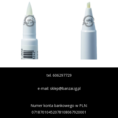
tel. 606297729
e-mail:
sklep@banzai.ig.pl
Nazwa banku: Nest Bank
Numer konta bankowego w PLN:
07187010452078108067920001